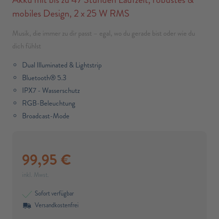
mobiles Design, 2 x 25 W RMS
Musik, die immer zu dir passt – egal, wo du gerade bist oder wie du
dich fühlst
Dual Illuminated & Lightstrip
Bluetooth® 5.3
IPX7 - Wasserschutz
RGB-Beleuchtung
Broadcast-Mode
99,95
€
inkl. Mwst.
Sofort verfügbar
Versandkostenfrei