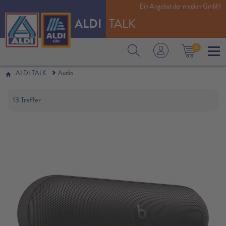
Ein Angebot der medion GmbH
ALDI
TALK
0
ALDI TALK
Audio
13 Treffer