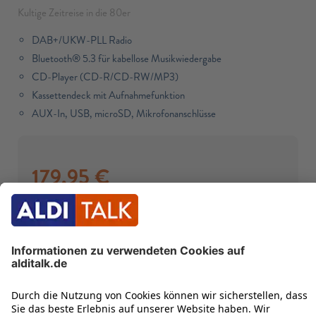
Kultige Zeitreise in die 80er
DAB+/UKW-PLL Radio
Bluetooth® 5.3 für kabellose Musikwiedergabe
CD-Player (CD-R/CD-RW/MP3)
Kassettendeck mit Aufnahmefunktion
AUX-In, USB, microSD, Mikrofonanschlüsse
179,95
€
inkl. Mwst.
Sofort verfügbar
Versandkostenfrei
IN DEN WARENKORB