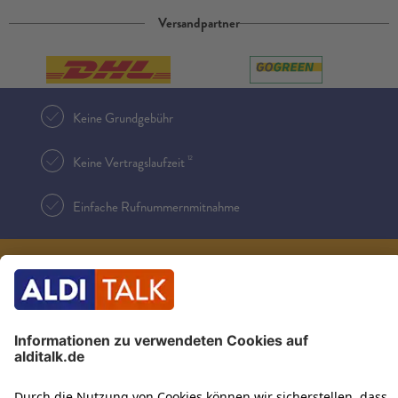
Versandpartner
Keine Grundgebühr
12
Keine Vertragslaufzeit
Einfache Rufnummernmitnahme