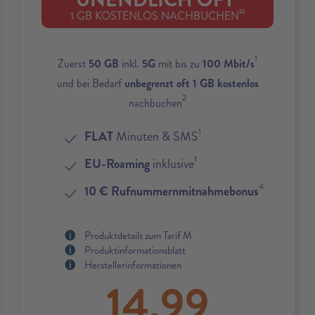
UNENDLICH OFT
22
1 GB KOSTENLOS NACHBUCHEN
1
Zuerst
50 GB
inkl.
5G
mit bis zu
100 Mbit/s
und bei Bedarf
unbegrenzt oft 1 GB kostenlos
2
nachbuchen
1
FLAT
Minuten & SMS
1
EU-Roaming
inklusive
4
10 € Rufnummernmitnahmebonus
Produktdetails zum Tarif M
Produktinformationsblatt
Herstellerinformationen
14,99