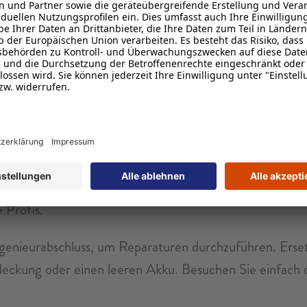
entscheiden, investieren Sie in langfristige Sicherheit
en unterbrechungsfreien Geschäftsbetrieb gewährleisten
gesehenen technischen Herausforderungen geschützt ist.
er Enterprise-Klasse wie biometrischer Authentifizierun
t nach dem Auspacken mit Zero-Touch-Registrierung ei
 Profis.
nieurabschluss, um Reparaturen durchzuführen. Ersetz
deckung oder einen leeren Akku. Besuchen Sie einfach 