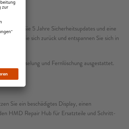
. Genießen Sie 5 Jahre Sicherheitsupdates und eine
. Lehnen Sie sich zurück und entspannen Sie sich in
g, Verschlüsselung und Fernlöschung ausgestattet.
n.
en Sie ein beschädigtes Display, einen
den HMD Repair Hub für Ersatzteile und Schritt-