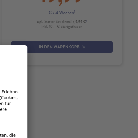
1
€
/ 4 Wochen
1
9,99 €
zzgl. Starter-Set einmalig
inkl. 10,– € Startguthaben
IN DEN WARENKORB
tner