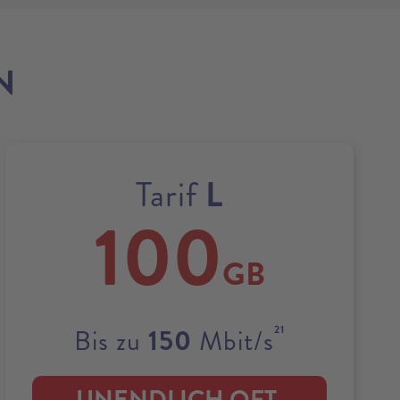
N
L
Tarif
100
GB
21
150
Bis zu
Mbit/s