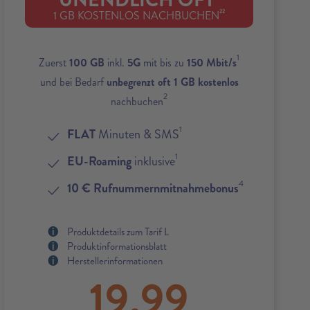
UNENDLICH OFT
22
1 GB KOSTENLOS NACHBUCHEN
1
Zuerst
100 GB
inkl.
5G
mit bis zu
150 Mbit/s
und bei Bedarf
unbegrenzt oft 1 GB kostenlos
2
nachbuchen
1
FLAT
Minuten & SMS
1
EU-Roaming
inklusive
4
10 € Rufnummernmitnahmebonus
Produktdetails zum Tarif L
Produktinformationsblatt
Herstellerinformationen
19,99