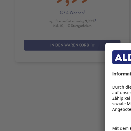
1
€
/ 4 Wochen
1
9,99 €
zzgl. Starter-Set einmalig
inkl. 10,– € Startguthaben
IN DEN WARENKORB
HMD