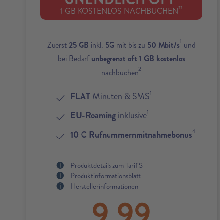
UNENDLICH OFT
22
1 GB KOSTENLOS NACHBUCHEN
1
Zuerst
25 GB
inkl.
5G
mit bis zu
50 Mbit/s
und
bei Bedarf
unbegrenzt oft 1 GB kostenlos
2
nachbuchen
1
FLAT
Minuten & SMS
1
EU-Roaming
inklusive
4
10 € Rufnummernmitnahmebonus
Produktdetails zum Tarif S
Produktinformationsblatt
Herstellerinformationen
9,99