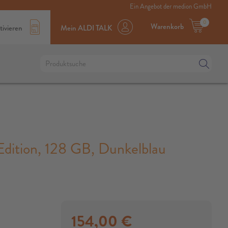
Ein Angebot der medion GmbH
0
Warenkorb
tivieren
Mein ALDI TALK
dition, 128 GB, Dunkelblau
154,00
€