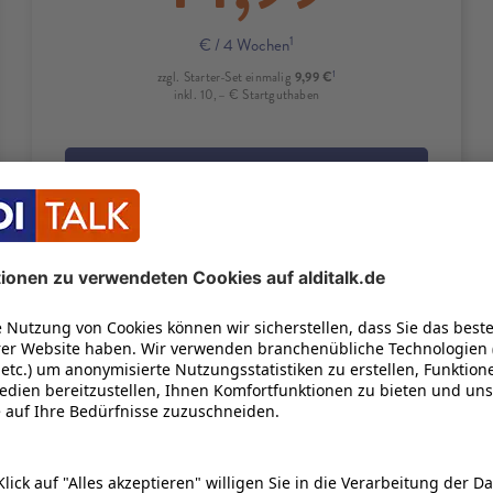
1
€
/ 4 Wochen
1
9,99 €
zzgl. Starter-Set einmalig
inkl. 10,– € Startguthaben
IN DEN WARENKORB
Produktdetails
 Pulse Plus- Triff deinen neuen kreativen Par