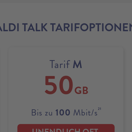
ALDI TALK TARIFOPTIONE
M
Tarif
50
GB
21
100
Bis zu
Mbit/s