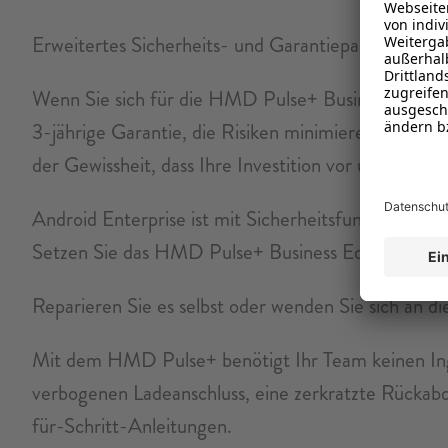
Erweitertes Sicherheits- und Garantiepaket
Wenn Sie sich für die HMD Pulse+ Business Edition 
3-jährige Garantie, die Risiken minimieren und ein
der Gewissheit, dass Ihre Investition vor unvorher
Android Enterprise ist mit Sicherheitsfunktionen d
Setzen Sie das HMD Pulse+ Business Edition direk
Reparieren Sie es selbst oder wenden Sie sich an die
Mit dem HMD Pulse+ benötigt Ihr Team keinen Inge
verbogenen Ladeanschluss, eine zerkratzte Rückab
für-Schritt-Anleitungen.