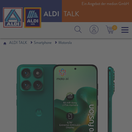
Ein Angebot der medion GmbH
ALDI
TALK
0
ALDI TALK
Smartphone
Motorola