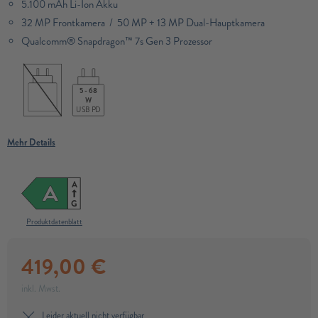
5.100 mAh Li-Ion Akku
32 MP Frontkamera / 50 MP + 13 MP Dual-Hauptkamera
Qualcomm® Snapdragon™ 7s Gen 3 Prozessor​
5 - 68
W
USB PD
Mehr Details
A
A
G
Produktdatenblatt
419,00
€
inkl. Mwst.
Leider aktuell nicht verfügbar