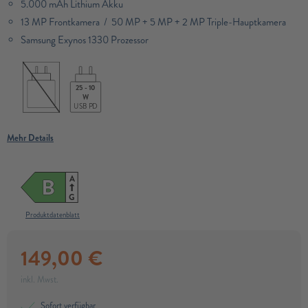
5.000 mAh Lithium Akku
13 MP Frontkamera / 50 MP + 5 MP + 2 MP Triple-Hauptkamera
Samsung Exynos 1330 Prozessor​
25 - 10
W
USB PD
Mehr Details
A
B
G
Produktdatenblatt
149,00
€
inkl. Mwst.
Sofort verfügbar