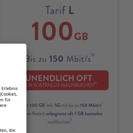
L
Tarif
100
GB
21
150
Bis zu
Mbit/s
UNENDLICH OFT
22
1 GB KOSTENLOS NACHBUCHEN
1
Zuerst
100 GB
inkl.
5G
mit bis zu
150 Mbit/s
und bei Bedarf
unbegrenzt oft 1 GB kostenlos
2
nachbuchen