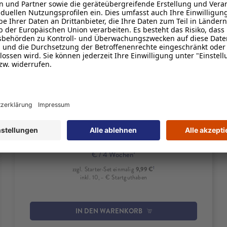
1
FLAT
Minuten & SMS
1
EU-Roaming
inklusive
4
10 € Rufnummernmitnahmebonus
Produktdetails zum Tarif M
Produktinformationsblatt
Herstellerinformationen
14,99
1
€
/ 4 Wochen
1
9,99 €
zzgl. Starter-Set einmalig
inkl. 10,– € Startguthaben
IN DEN WARENKORB