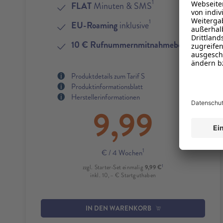
1
FLAT
Minuten & SMS
1
EU-Roaming
inklusive
4
10 € Rufnummernmitnahmebonus
Produktdetails zum Tarif S
Produktinformationsblatt
Herstellerinformationen
9,99
1
€
/ 4 Wochen
1
9,99 €
zzgl. Starter-Set einmalig
inkl. 10,– € Startguthaben
IN DEN WARENKORB