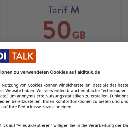
M
Tarif
50
GB
21
100
Bis zu
Mbit/s
UNENDLICH OFT
22
1 GB KOSTENLOS NACHBUCHEN
1
Zuerst
50 GB
inkl.
5G
mit bis zu
100 Mbit/s
und bei Bedarf
unbegrenzt oft 1 GB kostenlos
2
nachbuchen