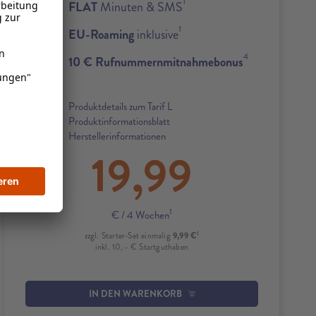
1
FLAT
Minuten & SMS
1
EU-Roaming
inklusive
4
10 € Rufnummernmitnahmebonus
Produktdetails zum Tarif L
Produktinformationsblatt
Herstellerinformationen
19,99
1
€
/ 4 Wochen
1
9,99 €
zzgl. Starter-Set einmalig
inkl. 10,– € Startguthaben
IN DEN WARENKORB