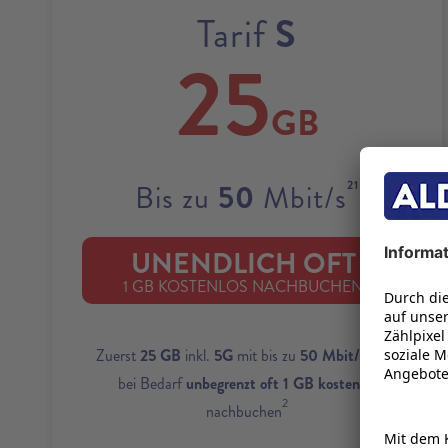
S
Tarif
25
GB
21
50
Bis zu
Mbit/s
UNENDLICH OFT
22
1 GB KOSTENLOS NACHBUCHEN
1
Zuerst
25 GB
inkl.
5G
mit bis zu
50 Mbit/s
und
bei Bedarf
unbegrenzt oft 1 GB kostenlos
2
nachbuchen