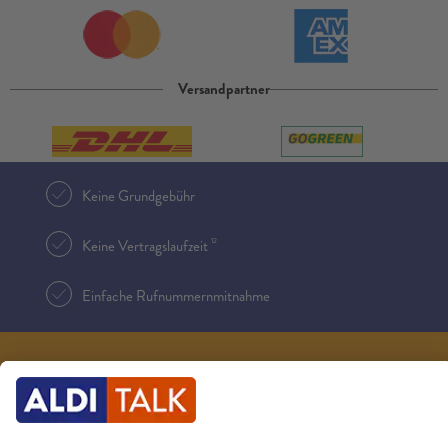
Versandpartner
Keine Grundgebühr
12
Keine Vertragslaufzeit
Einfache Rufnummernmitnahme