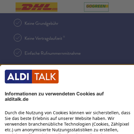
Keine Grundgebühr
12
Keine Vertragslaufzeit
Einfache Rufnummernmitnahme