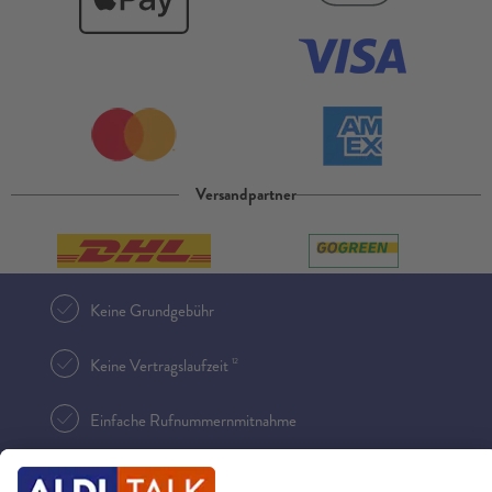
Versandpartner
Keine Grundgebühr
12
Keine Vertragslaufzeit
Einfache Rufnummernmitnahme