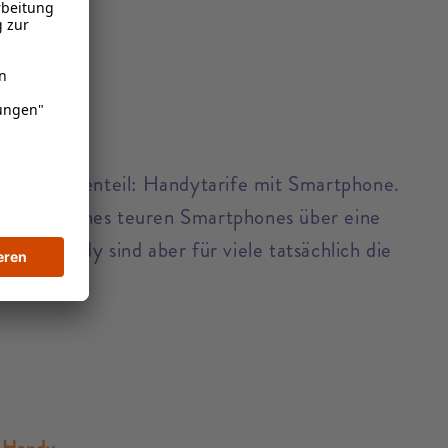
auen Gegenteil: Handytarife mit Smartphone.
nanzierung eines teuren Smartphones über eine
ohne Handy sind aber für viele tatsächlich die
e Handy