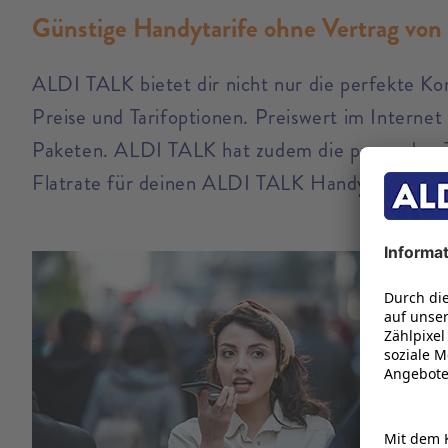
Günstige Handytarife ohne Vertrag vo
ALDI TALK bietet dir nicht nur die perfekte Ko
Preise und Tarifoptionen. Preiswert im Interne
Paketen. ALDI TALK hat zudem die passenden Ta
Flatrate für deinen ALDI TALK Handytarif ohne