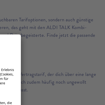
uchbaren Tarifoptionen, sondern auch günstige
onieren, das geht mit den ALDI TALK Kombi-
nd Reisebegeisterte. Finde jetzt die passende
ssischen Vertragstarif, der dich über eine lange
indet und sich zudem häufig noch ungewollt
rist verpasst.