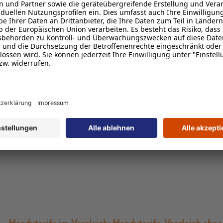
Handytarife ohne Handy: Wähle den perfekten Tarif
Viele Anbieter werben insbesondere mit dem gen
Beliebt sind solche Tarife vor allem, weil die Fi
längere Zeit oft günstiger erscheint. Handytarife 
bessere Wahl.
Handytarife im Vergleich: Handytarife-Vergleich ohn