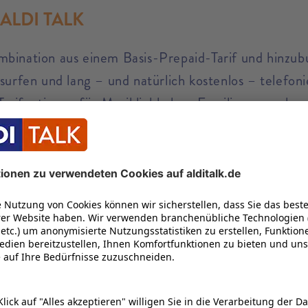
n ALDI TALK
mbination aus einem Basis-Prepaid-Tarif und hinzub
t surfen und lang – und natürlich kostenlos – telef
rifoptionen für Musikliebhaber, Familienmenschen u
 Vertrag und Vertragslaufzeit.
Handytarife Prepaid: Alles Wichtige auf einen Blick
Ein Prepaid-Handytarif ist die Alternative zum kla
Laufzeit an fixe Kosten und Vertragsleistungen b
automatisch verlängert, wenn man die Kündigungsf