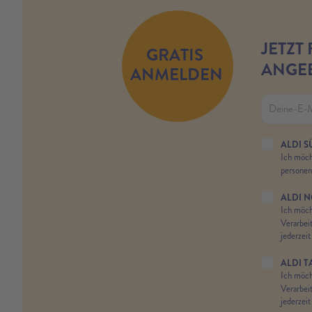
JETZT
GRATIS
ANGEB
ANMELDEN
ALDI S
Ich möch
persone
ALDI 
Ich möch
Verarbei
jederzeit
ALDI T
Ich möch
Verarbei
jederzeit